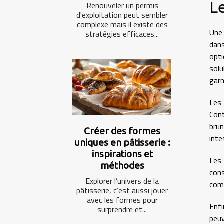
Le
Renouveler un permis
d'exploitation peut sembler
complexe mais il existe des
Une 
stratégies efficaces...
dans
opti
solu
garn
Les
Cont
bru
Créer des formes
inte
uniques en pâtisserie :
inspirations et
Les
méthodes
con
Explorer l’univers de la
comp
pâtisserie, c’est aussi jouer
avec les formes pour
Enfi
surprendre et...
peuv