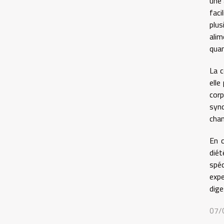
une 
faci
plu
ali
quan
La c
elle
corp
synd
chan
En c
dié
spéc
exp
dige
07/