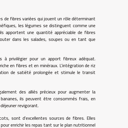
es de fibres variées qui jouent un rôle déterminant
énéfiques, les légumes se distinguent comme une
ils apportent une quantité appréciable de fibres
 ajouter dans les salades, soupes ou en tant que
 à privilégier pour un apport fibreux adéquat.
iche en fibres et en minéraux. L'intégration de riz
ion de satiété prolongée et stimule le transit
galement des alliés précieux pour augmenter la
 bananes, ils peuvent être consommés frais, en
déjeuner revigorant.
icots, sont d'excellentes sources de fibres. Elles
ur enrichir les repas tant sur le plan nutritionnel