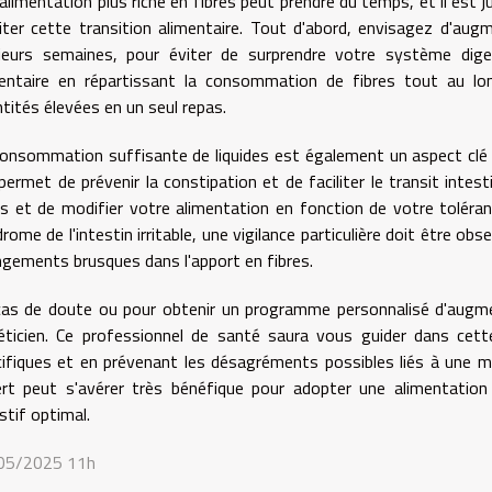
alimentation plus riche en fibres peut prendre du temps, et il est j
liter cette transition alimentaire. Tout d'abord, envisagez d'au
sieurs semaines, pour éviter de surprendre votre système diges
mentaire en répartissant la consommation de fibres tout au lo
tités élevées en un seul repas.
onsommation suffisante de liquides est également un aspect clé 
 permet de prévenir la constipation et de faciliter le transit intest
s et de modifier votre alimentation en fonction de votre toléran
rome de l'intestin irritable, une vigilance particulière doit être 
gements brusques dans l'apport en fibres.
as de doute ou pour obtenir un programme personnalisé d'augmen
téticien. Ce professionnel de santé saura vous guider dans cet
ifiques et en prévenant les désagréments possibles liés à une mo
ert peut s'avérer très bénéfique pour adopter une alimentation
stif optimal.
05/2025 11h