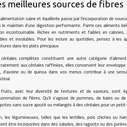
s meilleures sources de fibres
alimentation saine et équilibrée passe par l'incorporation de sourc
 le maintien d'une digestion performante. Parmi ces aliments b
on incontournable. Riches en nutriments et faibles en calories, 
bles et insolubles. Pour les inclure au quotidien, pensez à les
itures dans les plats principaux.
 céréales complètes constituent une autre catégorie d'aliments
rairement aux céréales raffinées, elles conservent leur enveloppe r
n, d'avoine ou de quinoa dans vos menus contribue à une sensat
stinal.
 fruits, avec leur diversité de textures et de saveurs, sont é
sommation de fibres. Qu'il s'agisse de pommes, de baies ou de
otes sans sucre ajouté ou mélangés à des céréales pour un petit-
n, les légumineuses, telles que les lentilles, pois chiches ou har
ent être incorporées dans des salades, des ragoûts ou des purées po