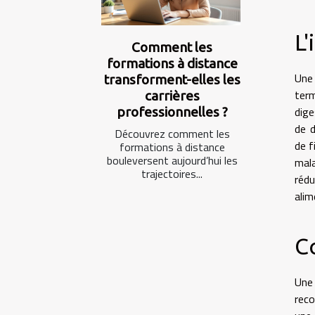
L'
Comment les
formations à distance
Une 
transforment-elles les
term
carrières
dige
professionnelles ?
de 
Découvrez comment les
de f
formations à distance
bouleversent aujourd’hui les
mala
trajectoires...
rédu
alim
C
Une 
reco