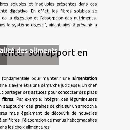
fibres solubles et insolubles présentes dans ces
nté digestive. En effet, les fibres solubles se
 de la digestion et l'absorption des nutriments,
ns le système digestif, aidant ainsi à prévenir la
ts
alité des aliments
menter son apport en
t fondamentale pour maintenir une
alimentation
sine s'avère être une démarche judicieuse. Un chef
rrait partager des astuces pour concocter des plats
 fibres
. Par exemple, intégrer des légumineuses
ien saupoudrer des graines de chia sur un smoothie
ibres mais également de découvrir de nouvelles
é
en fibres, l'élaboration de menus hebdomadaires
ans les choix alimentaires.