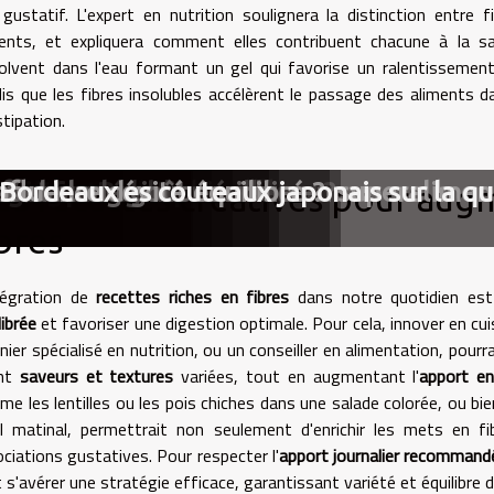
gustatif. L'expert en nutrition soulignera la distinction entre 
ents, et expliquera comment elles contribuent chacune à la sa
olvent dans l'eau formant un gel qui favorise un ralentissement
is que les fibres insolubles accélèrent le passage des aliments da
tipation.
es bienfaits du chou-fleur ?
s du gratin dauphinois
 friture traditionnelle
 poire pour la santé
e sur la nutrition
 à gaufre Bubble enrichie en superalimen
dans un régime équilibré ?
ffet sur le goût
ur la longévité
influence des couteaux japonais sur la qu
e Bordeaux
es recettes créatives pour aug
bres
ntégration de
recettes riches en fibres
dans notre quotidien es
librée
et favoriser une digestion optimale. Pour cela, innover en cui
inier spécialisé en nutrition, ou un conseiller en alimentation, pou
ant
saveurs et textures
variées, tout en augmentant l'
apport en
e les lentilles ou les pois chiches dans une salade colorée, ou b
l matinal, permettrait non seulement d'enrichir les mets en f
ciations gustatives. Pour respecter l'
apport journalier recommand
 s'avérer une stratégie efficace, garantissant variété et équilibre d