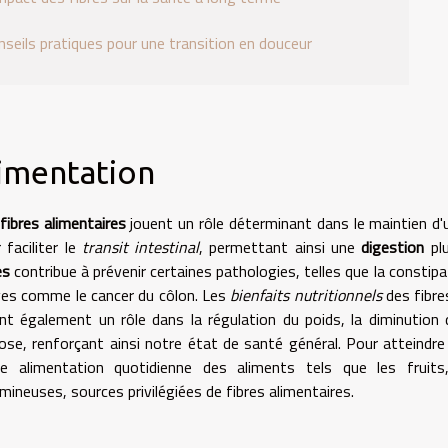
nseils pratiques pour une transition en douceur
limentation
fibres alimentaires
jouent un rôle déterminant dans le maintien d
 faciliter le
transit intestinal
, permettant ainsi une
digestion
plu
es
contribue à prévenir certaines pathologies, telles que la consti
es comme le cancer du côlon. Les
bienfaits nutritionnels
des fibre
nt également un rôle dans la régulation du poids, la diminution 
ose, renforçant ainsi notre état de santé général. Pour atteindre
re alimentation quotidienne des aliments tels que les fruit
mineuses, sources privilégiées de fibres alimentaires.