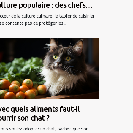
lture populaire : des chefs
élèbres aux émissions de
cœur de la culture culinaire, le tablier de cuisinier
lévision
se contente pas de protéger les...
ec quels aliments faut-il
urrir son chat ?
vous voulez adopter un chat, sachez que son