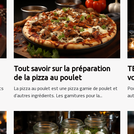
Tout savoir sur la préparation
T
de la pizza au poulet
ts
La pizza au poulet est une pizza garnie de poulet et
Pou
d’autres ingrédients. Les garnitures pour la...
aut