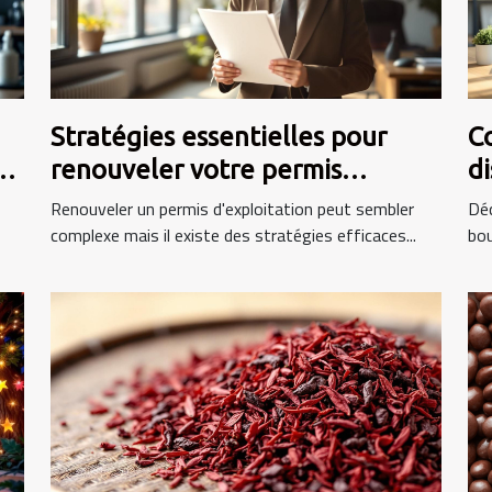
Stratégies essentielles pour
C
renouveler votre permis
di
d'exploitation efficacement
ca
Renouveler un permis d'exploitation peut sembler
Dé
complexe mais il existe des stratégies efficaces...
bou